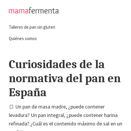
Saltar
Saltar
a
al
mamafermenta
Aprende
la
contenido
Talleres de pan sin gluten
a
navegación
principal
hacer
principal
Quiénes somos
pan
sin
Curiosidades de la
gluten
normativa del pan en
España
🍞 Un pan de masa madre, ¿puede contener
levadura? Un pan integral, ¿puede contener harina
refinada? ¿Cuál es el contenido máximo de sal en un