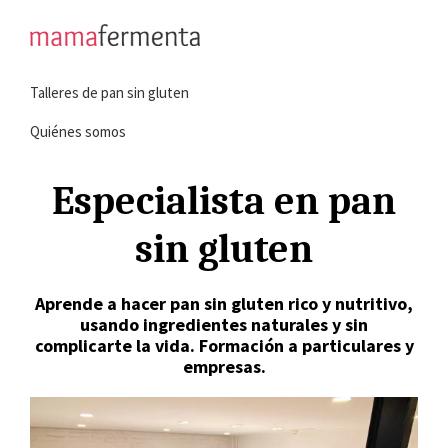
Saltar
Saltar
a
al
mamafermenta
Aprende
la
contenido
Talleres de pan sin gluten
a
navegación
principal
hacer
principal
Quiénes somos
pan
sin
Especialista en pan
gluten
sin gluten
Aprende a hacer pan sin gluten rico y nutritivo,
usando ingredientes naturales y sin
complicarte la vida. Formación a particulares y
empresas.