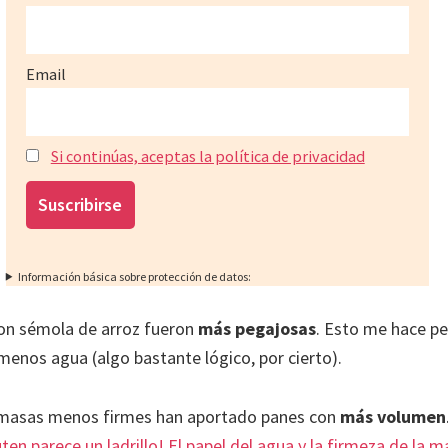
Email
Si continúas, aceptas la política de privacidad
Información básica sobre protección de datos:
on sémola de arroz fueron
más pegajosas
. Esto me hace pe
enos agua (algo bastante lógico, por cierto).
r masas menos firmes han aportado panes con
más volumen
uten parece un ladrillo! El papel del agua y la firmeza de la 