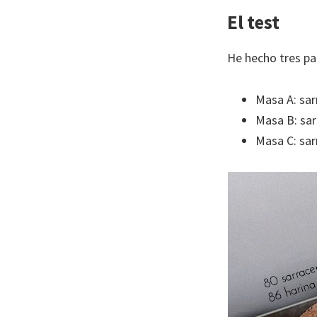
El test
He hecho tres pa
Masa A: sar
Masa B: sar
Masa C: sar