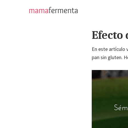
Saltar
Saltar
a
al
mamafermenta
Aprende
la
contenido
a
navegación
principal
Efecto 
hacer
principal
pan
En este artículo 
sin
pan sin gluten. 
gluten