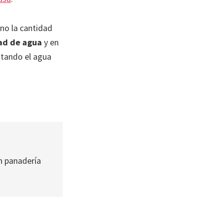
ino la cantidad
dad de agua
y en
stando el agua
 panadería