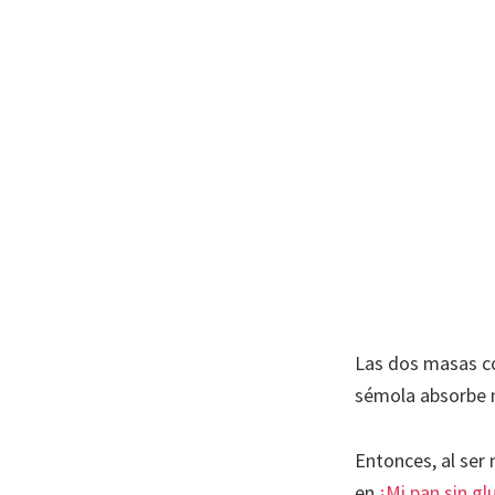
Las dos masas c
sémola absorbe m
Entonces, al se
en
¡Mi pan sin gl