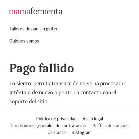
Saltar
Saltar
a
al
mamafermenta
Aprende
la
contenido
Talleres de pan sin gluten
a
navegación
principal
hacer
principal
Quiénes somos
pan
sin
Pago fallido
gluten
Lo siento, pero tu transacción no se ha procesado.
Inténtalo de nuevo o ponte en contacto con el
soporte del sitio.
Política de privacidad
Aviso legal
Condiciones generales de contratación
Política de cookies
Contacto
Instagram