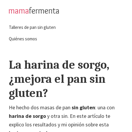
Saltar
Saltar
a
al
mamafermenta
Aprende
la
contenido
Talleres de pan sin gluten
a
navegación
principal
hacer
principal
Quiénes somos
pan
sin
La harina de sorgo,
gluten
¿mejora el pan sin
gluten?
He hecho dos masas de pan
sin gluten
: una con
harina de sorgo
y otra sin. En este artículo te
explico los resultados y mi opinión sobre esta