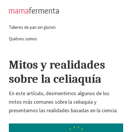
Saltar
Saltar
a
al
mamafermenta
Aprende
la
contenido
Talleres de pan sin gluten
a
navegación
principal
hacer
principal
Quiénes somos
pan
sin
Mitos y realidades
gluten
sobre la celiaquía
En este artículo, desmentimos algunos de los
mitos más comunes sobre la celiaquía y
presentamos las realidades basadas en la ciencia.