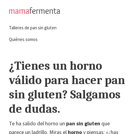
Saltar
Saltar
a
al
mamafermenta
Aprende
la
contenido
Talleres de pan sin gluten
a
navegación
principal
hacer
principal
Quiénes somos
pan
sin
¿Tienes un horno
gluten
válido para hacer pan
sin gluten? Salgamos
de dudas.
Te ha salido del horno un
pan sin gluten
que
parece un ladrillo. Miras el
horno
y piensas: «¿has