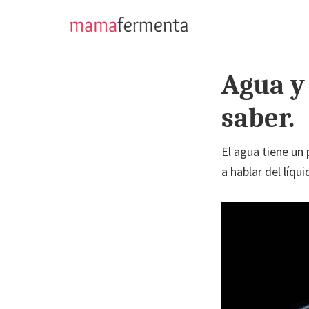
Saltar
Saltar
a
al
mamafermenta
Aprende
la
contenido
a
navegación
principal
Agua y 
hacer
principal
pan
saber.
sin
gluten
El agua tiene un 
a hablar del líqu