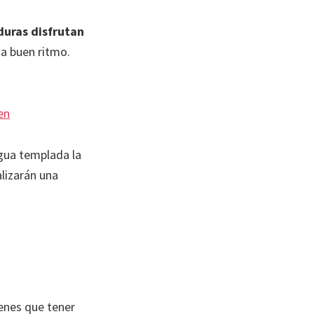
duras disfrutan
a buen ritmo.
en
agua templada la
alizarán una
ienes que tener