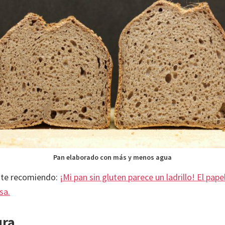
Pan elaborado con más y menos agua
 te recomiendo:
¡Mi pan sin gluten parece un ladrillo! El pape
sa.
ura