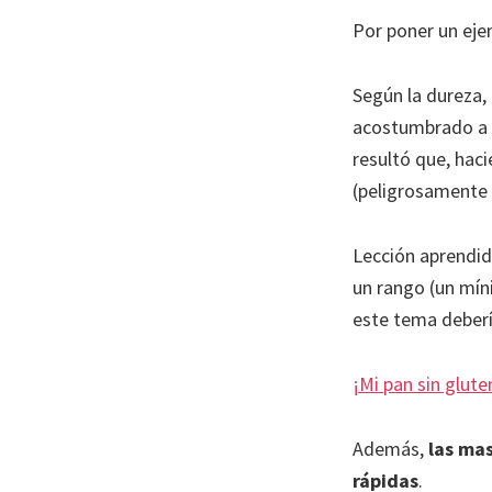
Por poner un eje
Según la dureza,
acostumbrado a u
resultó que, hac
(peligrosamente d
Lección aprendi
un rango (un mín
este tema deberí
¡Mi pan sin glute
Además,
las ma
rápidas
.