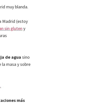
drid muy blanda.
a Madrid (estoy
an sin gluten
y
uras
ija de agua
sino
 la masa y sobre
.
taciones más