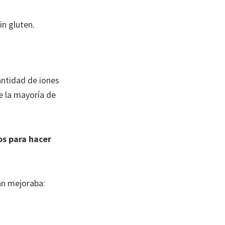
in gluten.
antidad de iones
de la mayoría de
os para hacer
pan mejoraba: