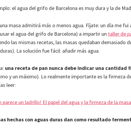
mplo: el agua del grifo de Barcelona es muy dura y la de Ma
 una masa admitirá más o menos agua. Fíjate: un día me fui 
sar el agua del grifo de Barcelona) a impartir un
taller de p
iendo las mismas recetas, las masas quedaban demasiado d
uras). La solución fue fácil: añadir más agua.
da:
una receta de pan nunca debe indicar una cantidad f
imo y un máximo). Lo realmente importante es la firmeza de
as leer:
n parece un ladrillo! El papel del agua y la firmeza de la masa
sas hechas con aguas duras dan como resultado fermen