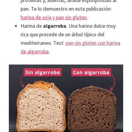
proteínas y, además, añade esponjosidad al
pan. Te lo demuestro en esta publicación:
harina de soja y pan sin gluten
.
Harina de
algarroba
. Una harina dulce muy
rica que procede de un árbol típico del
mediterraneo. Test:
pan sin gluten con harina
de algarroba
.