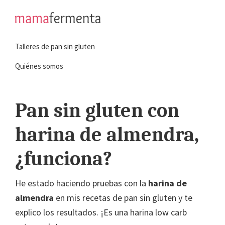
Saltar
Saltar
a
al
mamafermenta
Aprende
la
contenido
Talleres de pan sin gluten
a
navegación
principal
hacer
principal
Quiénes somos
pan
sin
Pan sin gluten con
gluten
harina de almendra,
¿funciona?
He estado haciendo pruebas con la
harina de
almendra
en mis recetas de pan sin gluten y te
explico los resultados. ¡Es una harina low carb