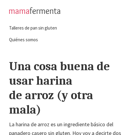
Saltar
Saltar
a
al
mamafermenta
Aprende
la
contenido
Talleres de pan sin gluten
a
navegación
principal
hacer
principal
Quiénes somos
pan
sin
Una cosa buena de
gluten
usar harina
de arroz (y otra
mala)
La harina de arroz es un ingrediente básico del
panadero casero sin gluten. Hoy voy a decirte dos