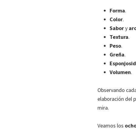
Forma
.
Color
.
Sabor
y
ar
Textura
.
Peso
.
Greña
.
Esponjosi
Volumen
.
Observando cada
elaboración del 
mira.
Veamos los
ocho