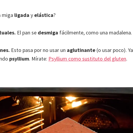
na miga
ligada
y
elástica
?
tuales.
El pan se
desmiga
fácilmente, como una madalena.
ones.
Esto pasa por no usar un
aglutinante
(o usar poco). Y
endo
psyllium
. Mírate:
Psyllium como sustituto del gluten
.