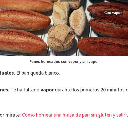
Panes horneados con vapor y sin vapor
tuales.
El pan queda blanco.
ones.
Te ha faltado
vapor
durante los primeros 20 minutos d
or mírate:
Cómo hornear una masa de pan sin gluten y salir 