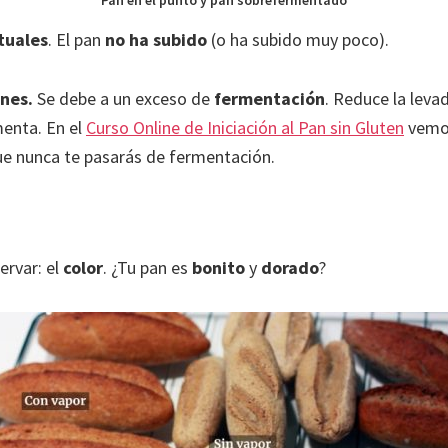
Pan en el punto y pan sobrefermentado
tuales
. El pan
no ha subido
(o ha subido muy poco).
ones.
Se debe a un exceso de
fermentación
. Reduce la leva
enta. En el
Curso Online de Iniciación al Pan sin Gluten
vemo
que nunca te pasarás de fermentación.
ervar: el
color
. ¿Tu pan es
bonito
y
dorado
?