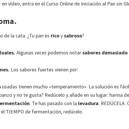
r en vídeo, entra en el Curso Online de Iniciación al Pan sin Gl
roma.
 de la cata. ¿Tu pan es
rico
y
sabroso
?
tuales.
Algunas veces podemos notar
sabores demasiado 
ones.
Los sabores fuertes vienen por:
s
usadas tienen mucho «temperamento». La solución es fácil:
banzo y no te gusta? Redúcelo y añade en su lugar: harina de
fermentación
. Te has pasado con la
levadura
: REDÚCELA. O
 el TIEMPO de fermentación, redúcelo.