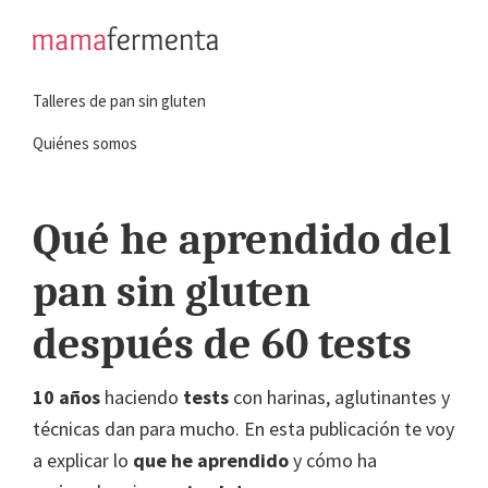
Saltar
Saltar
a
al
mamafermenta
Aprende
la
contenido
Talleres de pan sin gluten
a
navegación
principal
hacer
principal
Quiénes somos
pan
sin
Qué he aprendido del
gluten
pan sin gluten
después de 60 tests
10 años
haciendo
tests
con harinas, aglutinantes y
técnicas dan para mucho. En esta publicación te voy
a explicar lo
que he aprendido
y cómo ha