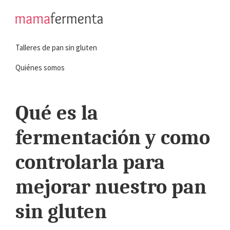
Saltar
Saltar
a
al
mamafermenta
Aprende
la
contenido
Talleres de pan sin gluten
a
navegación
principal
hacer
principal
Quiénes somos
pan
sin
Qué es la
gluten
fermentación y como
controlarla para
mejorar nuestro pan
sin gluten