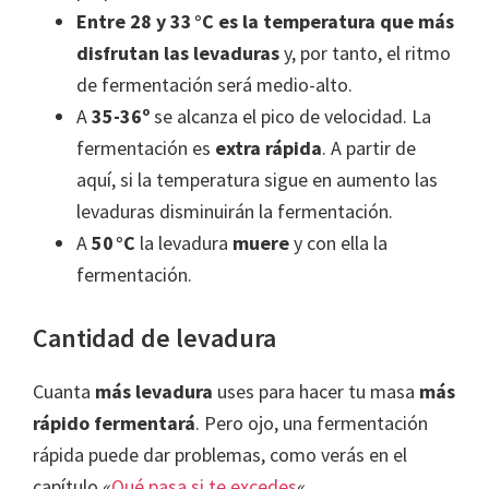
Entre 28 y 33 °C es la temperatura que más
disfrutan las levaduras
y, por tanto, el ritmo
de fermentación será medio-alto.
A
35-36º
se alcanza el pico de velocidad. La
fermentación es
extra rápida
. A partir de
aquí, si la temperatura sigue en aumento las
levaduras disminuirán la fermentación.
A
50 °C
la levadura
muere
y con ella la
fermentación.
Cantidad de levadura
Cuanta
más levadura
uses para hacer tu masa
más
rápido fermentará
. Pero ojo, una fermentación
rápida puede dar problemas, como verás en el
capítulo «
Qué pasa si te excedes
«.